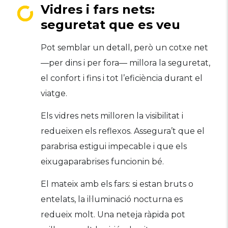
Vidres i fars nets:
seguretat que es veu
Pot semblar un detall, però un cotxe net
—per dins i per fora— millora la seguretat,
el confort i fins i tot l’eficiència durant el
viatge.
Els vidres nets milloren la visibilitat i
redueixen els reflexos. Assegura’t que el
parabrisa estigui impecable i que els
eixugaparabrises funcionin bé.
El mateix amb els fars: si estan bruts o
entelats, la il·luminació nocturna es
redueix molt. Una neteja ràpida pot