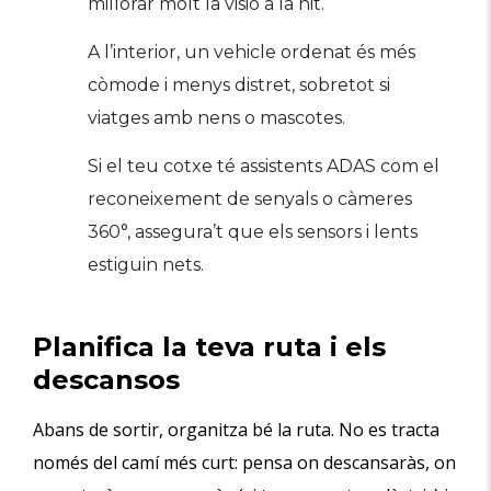
millorar molt la visió a la nit.
A l’interior, un vehicle ordenat és més
còmode i menys distret, sobretot si
viatges amb nens o mascotes.
Si el teu cotxe té assistents ADAS com el
reconeixement de senyals o càmeres
360°, assegura’t que els sensors i lents
estiguin nets.
Planifica la teva ruta i els
descansos
Abans de sortir, organitza bé la ruta. No es tracta
només del camí més curt: pensa on descansaràs, on