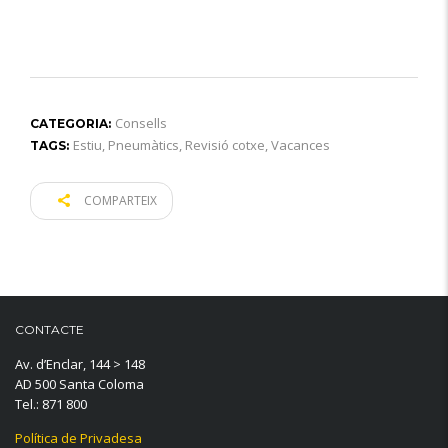
Consells
CATEGORIA:
Estiu
,
Pneumàtics
,
Revisió cotxe
,
Vacances
TAGS:
COMPARTEIX
CONTACTE
Av. d’Enclar, 144 > 148
AD 500 Santa Coloma
Tel.: 871 800
Política de Privadesa