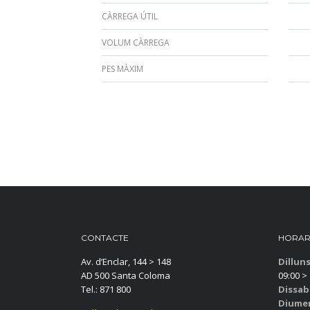
CÀRREGA ÚTIL
VOLUM CÀRREGA
PES MÀXIM
CONTACTE
HORAR
Av. d’Enclar, 144 > 148
Dillun
AD 500 Santa Coloma
09:00 > 
Tel.: 871 800
Dissab
Diume