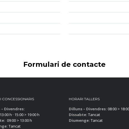
Formulari de contacte
I CONCESSIONARIS
HORARI TALLERS
s – Divendres:
Dilluns – Divendres:
08:00 > 18:0
13:00 h · 15:00 > 19:00 h
Dissabte:
Tancat
te:
09:00 > 13:00 h
Diumenge:
Tancat
nge:
Tancat