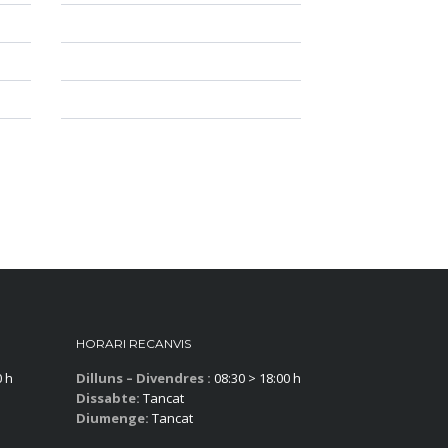
HORARI RECANVIS
0 h
Dilluns – Divendres :
08:30 > 18:00 h
Dissabte:
Tancat
Diumenge:
Tancat