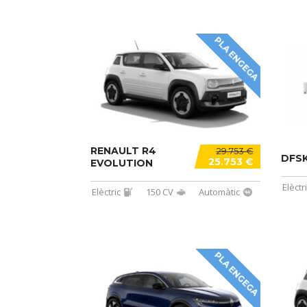
PLA ENGEGA
RENAULT R4
29.753 €
DFSK
25.753 €
EVOLUTION
Elèctr
Elèctric
150 CV
Automàtic
PLA ENGEGA