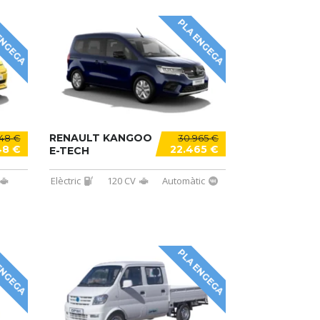
ENGEGA
PLA ENGEGA
RENAULT KANGOO
48 €
30.965 €
48 €
22.465 €
E-TECH
Elèctric
120 CV
Automàtic
ENGEGA
PLA ENGEGA