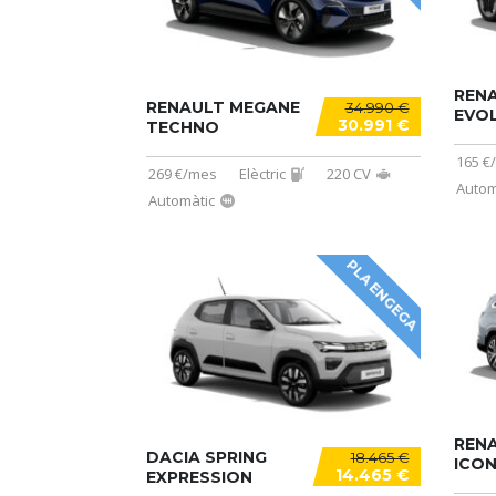
RENA
RENAULT MEGANE
34.990 €
EVO
30.991 €
TECHNO
165 €
269 €/mes
Elèctric
220 CV
Autom
Automàtic
PLA ENGEGA
RENA
DACIA SPRING
18.465 €
ICON
14.465 €
EXPRESSION