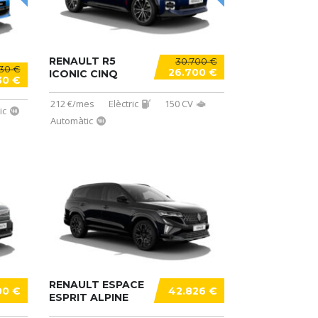
RENAULT R5
30.700 €
130 €
26.700 €
ICONIC CINQ
30 €
212 €/mes
Elèctric
150 CV
ic
Automàtic
RENAULT ESPACE
00 €
42.826 €
ESPRIT ALPINE