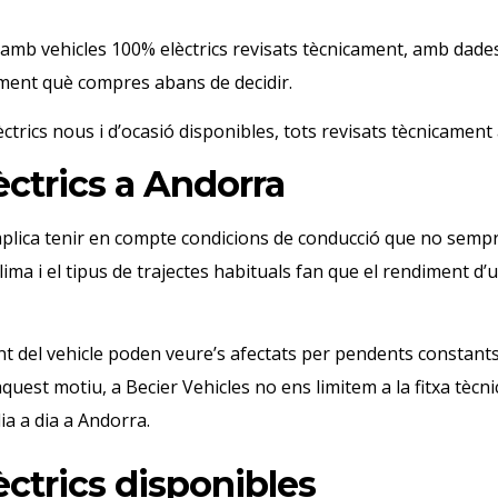
amb vehicles 100% elèctrics revisats tècnicament, amb dades 
ament què compres abans de decidir.
lèctrics nous i d’ocasió disponibles, tots revisats tècnicament
èctrics a Andorra
implica tenir en compte condicions de conducció que no semp
ma i el tipus de trajectes habituals fan que el rendiment d’un
nt del vehicle poden veure’s afectats per pendents constants
aquest motiu, a Becier Vehicles no ens limitem a la fitxa tècni
ia a dia a Andorra.
èctrics disponibles