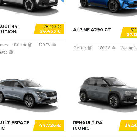
ULT R4
28.453 €
ALPINE A290 GT
31.
24.453 €
LUTION
27.1
/mes
Elèctric
120 CV
Elèctric
180 CV
Automàt
àtic
ULT ESPACE
RENAULT R4
44.726 €
34.5
IC
ICONIC