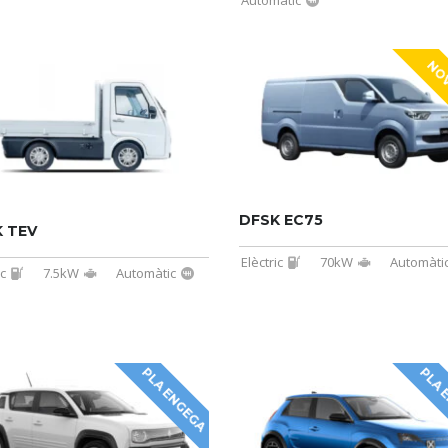
NOV
DFSK EC75
 TEV
Elèctric
70kW
Automàti
ic
7.5kW
Automàtic
PLA ENGEGA
PLA 