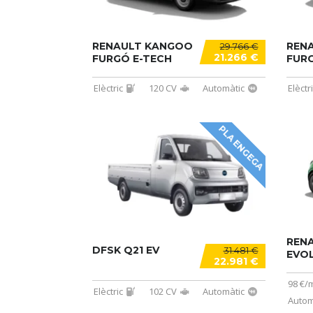
RENAULT KANGOO
REN
29.766 €
21.266 €
FURGÓ E-TECH
FURG
Elèctric
120 CV
Automàtic
Elèctr
PLA ENGEGA
REN
DFSK Q21 EV
31.481 €
EVO
22.981 €
98 €/
Elèctric
102 CV
Automàtic
Autom