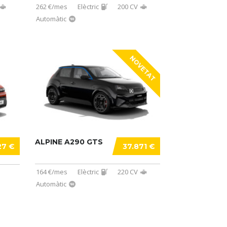
262 €/mes
Elèctric
200 CV
Automàtic
NOVETAT
ALPINE A290 GTS
27 €
37.871 €
164 €/mes
Elèctric
220 CV
Automàtic