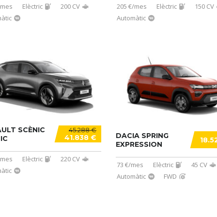
/mes
Elèctric
200 CV
205 €/mes
Elèctric
150 CV
àtic
Automàtic
ULT SCÈNIC
45.288 €
DACIA SPRING
41.838 €
IC
18.5
EXPRESSION
/mes
Elèctric
220 CV
73 €/mes
Elèctric
45 CV
àtic
Automàtic
FWD