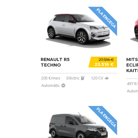
PLA ENGEGA
RENAULT R5
MITS
27.516 €
23.516 €
TECHNO
ECLI
KAIT
205 €/mes
Elèctric
120 CV
497 €
Automàtic
Autom
PLA ENGEGA