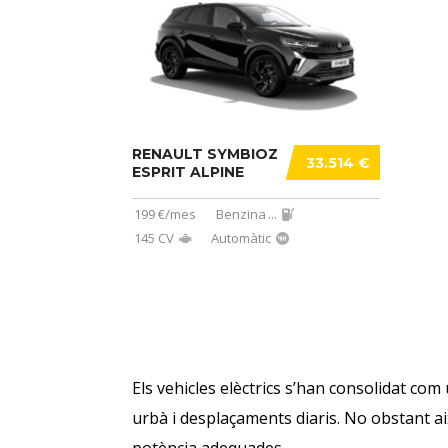
RENAULT SYMBIOZ
33.514 €
ESPRIT ALPINE
199 €/mes
Benzina
...
145 CV
Automàtic
Els vehicles elèctrics s’han consolidat com 
urbà i desplaçaments diaris. No obstant aix
potència adequades.