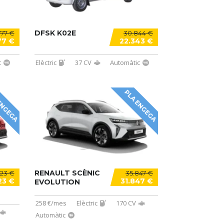
DFSK K02E
777 €
30.844 €
77 €
22.343 €
c
Elèctric
37 CV
Automàtic
ENGEGA
PLA ENGEGA
RENAULT SCÈNIC
423 €
35.847 €
23 €
31.847 €
EVOLUTION
258 €/mes
Elèctric
170 CV
Automàtic