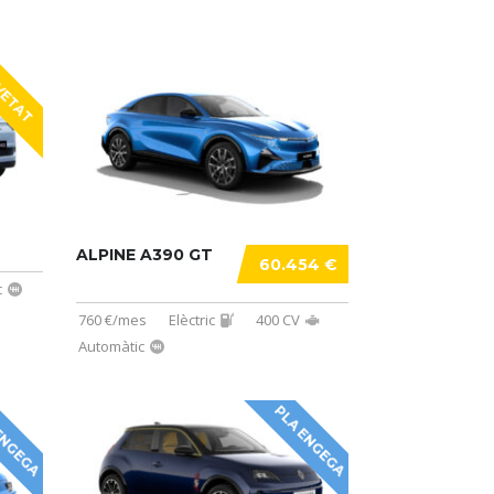
ETAT
ALPINE A390 GT
60.454 €
c
760 €/mes
Elèctric
400 CV
Automàtic
ENGEGA
PLA ENGEGA