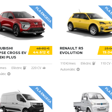
PLA ENGEGA
PLA 
UBISHI
RENAULT R5
48.612 €
23.0
44.612 €
19.0
PSE CROSS EV
EVOLUTION
EKI PLUS
110 €/mes
Elèctric
110 CV
/mes
Elèctric
220 CV
Automàtic
àtic
PLA ENGEGA
PLA 