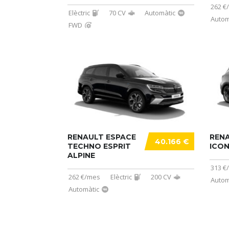
262 €
Elèctric
70 CV
Automàtic
Autom
FWD
RENAULT ESPACE
RENA
40.166 €
TECHNO ESPRIT
ICON
ALPINE
313 €
262 €/mes
Elèctric
200 CV
Autom
Automàtic