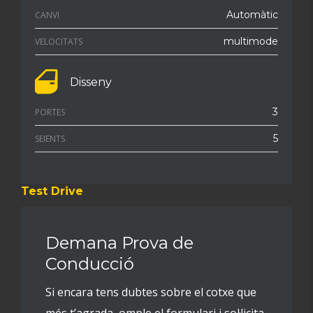
Automàtic
CANVI
multimode
VELOCITATS
Disseny
3
PORTES
5
SEIENTS
Test Drive
Demana Prova de
Conducció
Si encara tens dubtes sobre el cotxe que