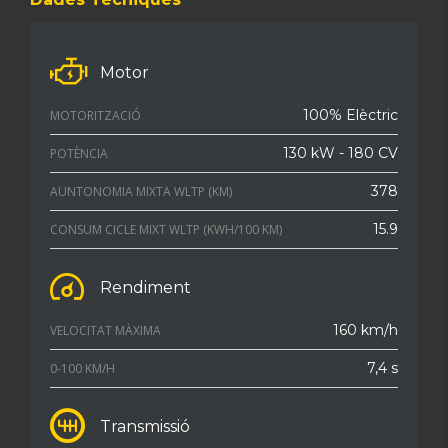
Motor
100% Elèctric
MOTORITZACIÓ
130 kW - 180 CV
POTÈNCIA
378
AUNTONOMIA MIXTA WLTP (KM)
15.9
CONSUM CICLE MIXT WLTP (KWH/100 KM)
Rendiment
160 km/h
VELOCITAT MÀXIMA
7,4 s
0-100 KM/H
Transmissió