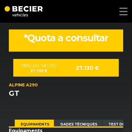
*Quota a consultar
PREU (IGI INCLÒS)
27.130 €
31.130 €
ALPINE A290
GT
PLA ENGEGA
EQUIPAMENTS
DADES TÈCNIQUES
TEST DRIVE
Equipaments