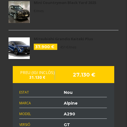
Mini Countryman Black Yard 2025
€/mes
Mitsubishi Grandis Kaiteki Plus
37.900 €
451 €/mes
PREU (IGI INCLÒS)
27.130 €
31.130 €
ESTAT
Nou
MARCA
Alpine
MODEL
A290
VERSIÓ
GT