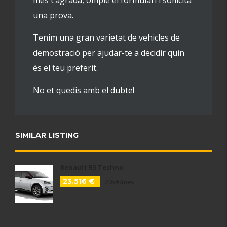
més t’agrada, omple el formulari i sol·licita
una prova.
Tenim una gran varietat de vehicles de
demostració per ajudar-te a decidir quin
és el teu preferit.
No et quedis amb el dubte!
SIMILAR LISTING
Renault R5 Techno
23.516 €
205 €/mes