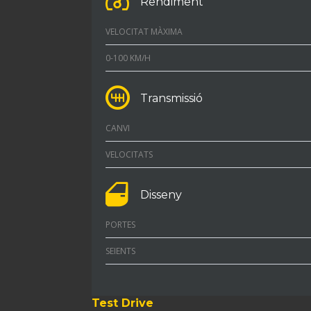
Rendiment
VELOCITAT MÀXIMA
0-100 KM/H
Transmissió
CANVI
VELOCITATS
Disseny
PORTES
SEIENTS
Test Drive