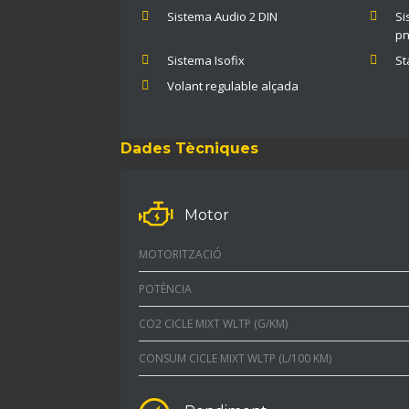
Sistema Audio 2 DIN
Si
pn
Sistema Isofix
St
Volant regulable alçada
Dades Tècniques
Motor
MOTORITZACIÓ
POTÈNCIA
CO2 CICLE MIXT WLTP (G/KM)
CONSUM CICLE MIXT WLTP (L/100 KM)