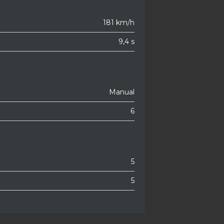
181 km/h
9,4 s
Manual
6
5
5