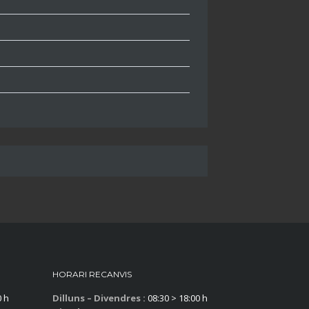
HORARI RECANVIS
0 h
Dilluns – Divendres :
08:30 > 18:00 h