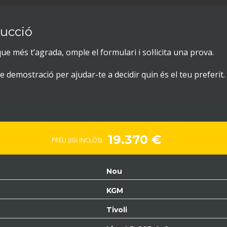
ucció
ue més t’agrada, omple el formulari i sol·licita una prova.
 demostració per ajudar-te a decidir quin és el teu preferit.
19.370 €
PREU (IGI INCLÒS)
Nou
KGM
Tivoli