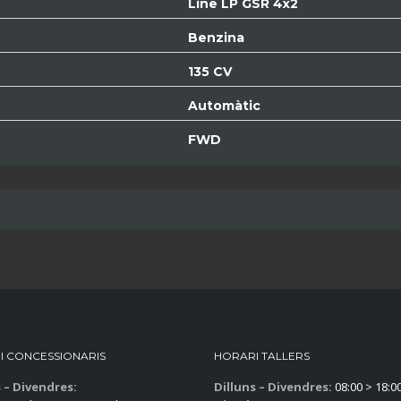
Line LP GSR 4x2
Benzina
135 CV
Automàtic
FWD
I CONCESSIONARIS
HORARI TALLERS
s – Divendres:
Dilluns – Divendres:
08:00 > 18:0