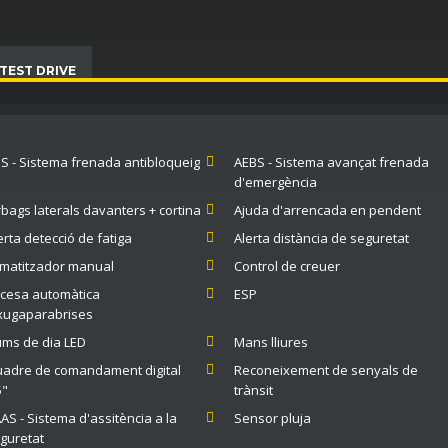
TEST DRIVE
S - Sistema frenada antibloqueig
AEBS - Sistema avançat frenada
d'emergència
rbags laterals davanters + cortina
Ajuda d'arrencada en pendent
erta detecció de fatiga
Alerta distància de seguretat
imatitzador manual
Control de creuer
cesa automàtica
ESP
xugaparabrises
ums de dia LED
Mans lliures
adre de comandament digital
Reconeixement de senyals de
5"
trànsit
AS - Sistema d'assitència a la
Sensor pluja
guretat