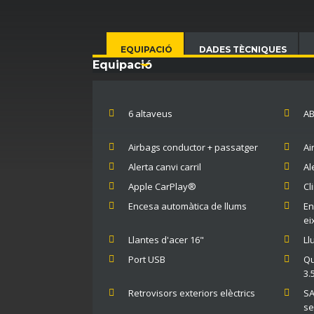
1 VÍDEO
EQUIPACIÓ
DADES TÈCNIQUES
Equipació
6 altaveus
AB
Airbags conductor + passatger
Ai
Alerta canvi carril
Al
Apple CarPlay®
Cl
Encesa automàtica de llums
En
ei
Llantes d'acer 16"
Ll
Port USB
Qu
3.
Retrovisors exteriors elèctrics
SA
se