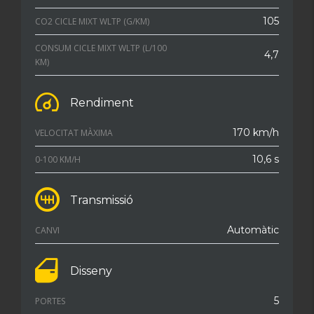
105
CO2 CICLE MIXT WLTP (G/KM)
CONSUM CICLE MIXT WLTP (L/100
4,7
KM)
Rendiment
170 km/h
VELOCITAT MÀXIMA
10,6 s
0-100 KM/H
Transmissió
Automàtic
CANVI
Disseny
5
PORTES