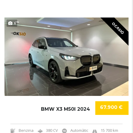
6
OCASIÓ
67.900 €
BMW X3 M50I 2024
Benzina
380 CV
Automàtic
15 700 km