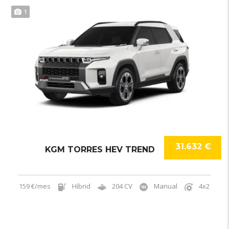
1
31.632 €
KGM TORRES HEV TREND
159 €/mes
Híbrid
204 CV
Manual
4x2