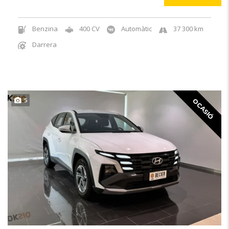
Benzina
400 CV
Automàtic
37 300 km
Darrera
5
OCASIÓ