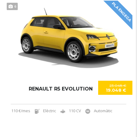
PLA ENGEGA
6
23.048 €
RENAULT R5 EVOLUTION
19.048 €
110 €/mes
Elèctric
110 CV
Automàtic