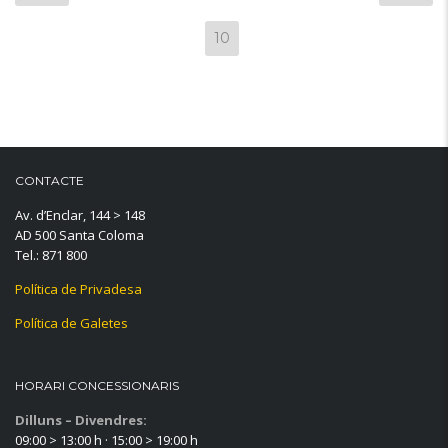
10
CONTACTE
Av. d’Enclar, 144 > 148
AD 500 Santa Coloma
Tel.: 871 800
Política de Privadesa
Política de Galetes
HORARI CONCESSIONARIS
Dilluns – Divendres:
09:00 > 13:00 h · 15:00 > 19:00 h