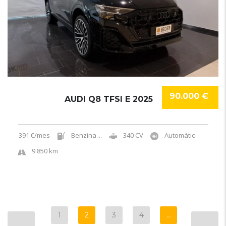
90.000 €
AUDI Q8 TFSI E 2025
391 €/mes
Benzina
...
340 CV
Automàtic
9 850 km
1
2
3
4
…