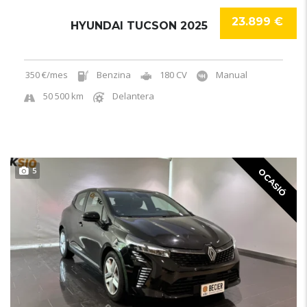
23.899 €
HYUNDAI TUCSON 2025
350 €/mes
Benzina
180 CV
Manual
50 500 km
Delantera
5
OCASIÓ