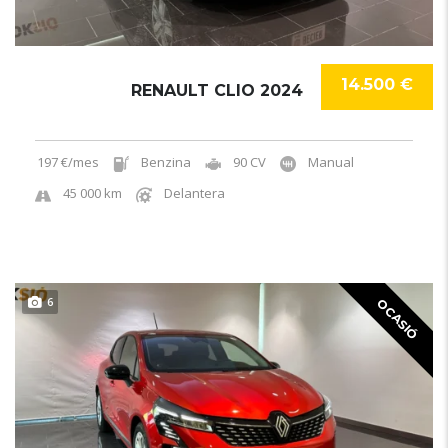
14.500 €
RENAULT CLIO 2024
197 €/mes
Benzina
90 CV
Manual
45 000 km
Delantera
6
OCASIÓ