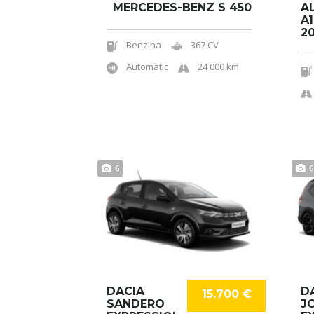
MERCEDES-BENZ S 450
A
A1
2
Benzina
367 CV
Automàtic
24 000 km
6
6
DACIA
D
15.700 €
SANDERO
J