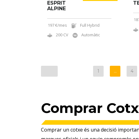
ESPRIT
T
ALPINE
18
197 €/mes
Full Hybrid
200 CV
Automàtic
1
…
4
Comprar Cotx
Comprar un cotxe és una decisió important,