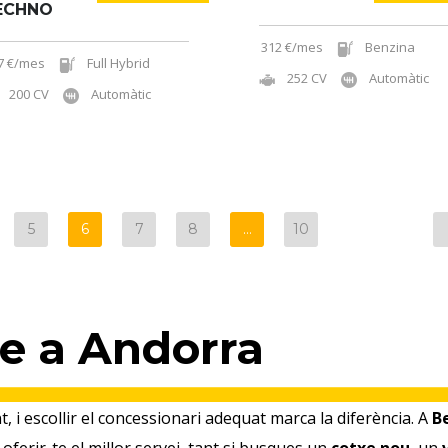
ECHNO
312 €/mes
Benzina
7 €/mes
Full Hybrid
252 CV
Automàtic
200 CV
Automàtic
5
6
7
8
…
10
e a Andorra
 i escollir el concessionari adequat marca la diferència. A
Be