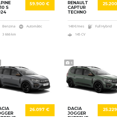
LPINE
RENAULT
59.900 €
25.20
10 S
CAPTUR
024
TECHNO
Benzina
Automàtic
148 €/mes
Full Hybrid
3 666 km
145 CV
6
ACIA
DACIA
26.097 €
25.22
OGGER
JOGGER