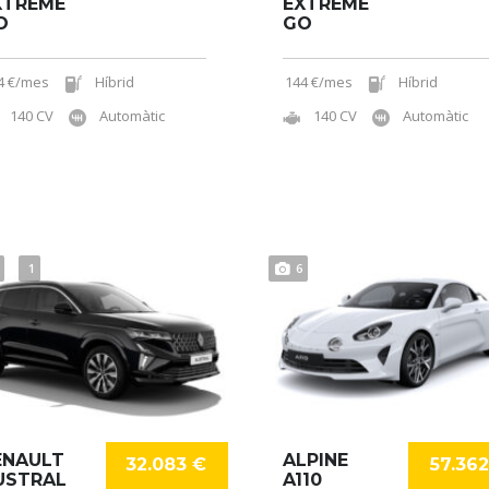
XTREME
EXTREME
O
GO
4 €/mes
Híbrid
144 €/mes
Híbrid
140 CV
Automàtic
140 CV
Automàtic
1
6
ENAULT
ALPINE
32.083 €
57.36
USTRAL
A110