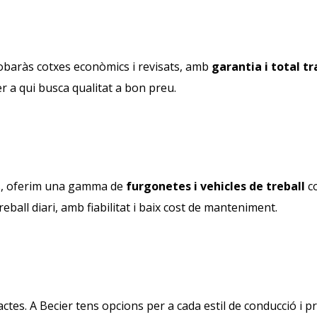
robaràs cotxes econòmics i revisats, amb
garantia i total tr
per a qui busca qualitat a bon preu.
s, oferim una gamma de
furgonetes i vehicles de treball
co
treball diari, amb fiabilitat i baix cost de manteniment.
actes. A Becier tens opcions per a cada estil de conducció i