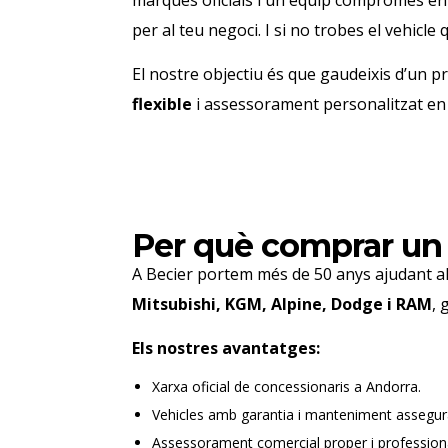
marques oficials i un equip compromès en o
per al teu negoci.
I si no trobes el vehicle 
El nostre objectiu és que gaudeixis d’un p
flexible
i assessorament personalitzat en
Per què comprar un
A Becier portem més de 50 anys ajudant al
Mitsubishi, KGM, Alpine, Dodge i RAM
, 
Els nostres avantatges:
Xarxa oficial de concessionaris a Andorra.
Vehicles amb garantia i manteniment assegur
Assessorament comercial proper i professiona