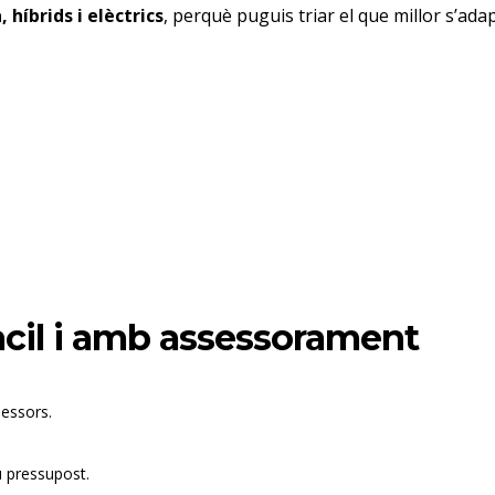
, híbrids i elèctrics
, perquè puguis triar el que millor s’ada
cil i amb assessorament
sessors.
u pressupost.