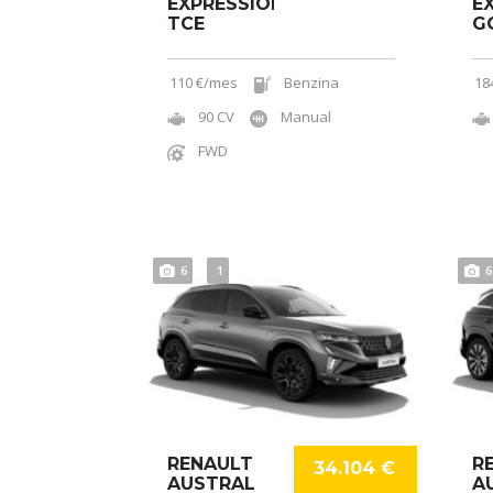
EXPRESSION
E
TCE
G
110 €/mes
Benzina
18
90 CV
Manual
FWD
6
1
6
RENAULT
R
34.104 €
AUSTRAL
A