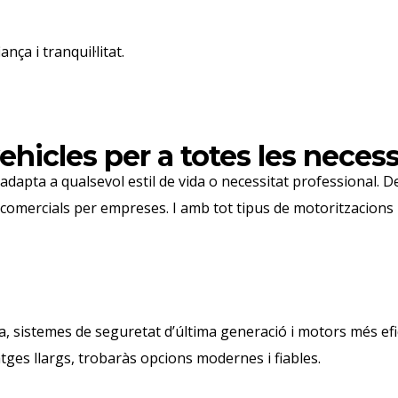
ça i tranquil·litat.
icles per a totes les necess
’adapta a qualsevol estil de vida o necessitat professional.
les comercials per empreses. I amb tot tipus de motoritzacion
 sistemes de seguretat d’última generació i motors més efic
atges llargs, trobaràs opcions modernes i fiables.