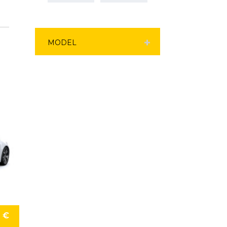
MODEL
2 €