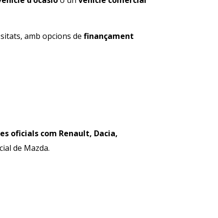
vehicle d’ocasió
o un
vehicle comercial
essitats, amb opcions de
finançament
s oficials com Renault, Dacia,
icial de Mazda.