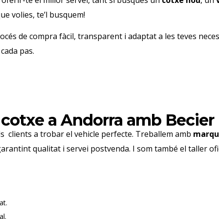
ferir-te el millor servei, tant si busques un
cotxe nou
, un
que volies, te’l busquem!
rocés de compra fàcil, transparent i adaptat a les teves nec
 cada pas.
 cotxe a Andorra amb Becier
s clients a trobar el vehicle perfecte. Treballem amb
marque
garantint qualitat i servei postvenda. I som també el taller of
at.
l.