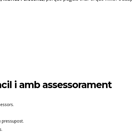
cil i amb assessorament
sessors.
u pressupost.
s.