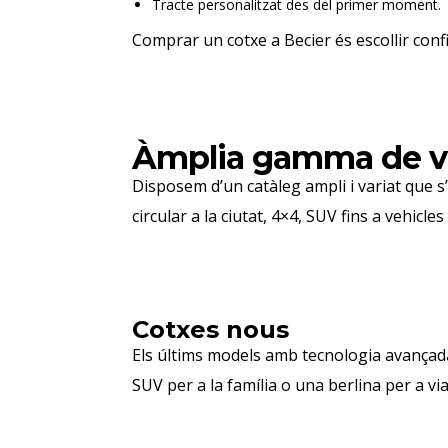
Tracte personalitzat des del primer moment.
Comprar un cotxe a Becier és escollir confian
Àmplia gamma de veh
Disposem d’un catàleg ampli i variat que s
circular a la ciutat, 4×4, SUV fins a vehic
Cotxes nous
Els últims models amb tecnologia avançada,
SUV per a la família o una berlina per a vi