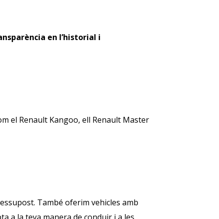
ansparència en l’historial i
m el Renault Kangoo, ell Renault Master
 pressupost. També oferim vehicles amb
pta a la teva manera de conduir i a les