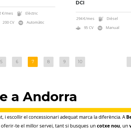
DCI
2 €/mes
Elèctric
294 €/mes
Dièsel
200 CV
Automàtic
95 CV
Manual
5
6
7
8
9
10
e a Andorra
 i escollir el concessionari adequat marca la diferència. A
Be
ferir-te el millor servei, tant si busques un
cotxe nou
, un