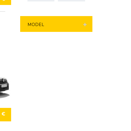
MODEL
9 €