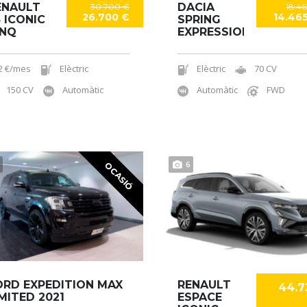
ENAULT
DACIA
30.700 €
18.4
26.700 €
14.46
5 ICONIC
SPRING
INQ
EXPRESSION
2 €/mes
Elèctric
Elèctric
70 CV
150 CV
Automàtic
Automàtic
FWD
6
OCASIÓ
ORD EXPEDITION MAX
RENAULT
44.7
IMITED 2021
ESPACE