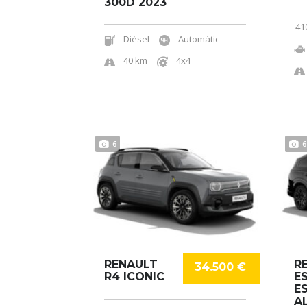
300D 2023
41
Dièsel
Automàtic
40 km
4x4
6
6
RENAULT
R
34.500 €
R4 ICONIC
E
E
A