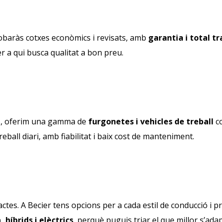
robaràs cotxes econòmics i revisats, amb
garantia i total tr
per a qui busca qualitat a bon preu.
s, oferim una gamma de
furgonetes i vehicles de treball
co
treball diari, amb fiabilitat i baix cost de manteniment.
actes. A Becier tens opcions per a cada estil de conducció i
, híbrids i elèctrics
, perquè puguis triar el que millor s’ada