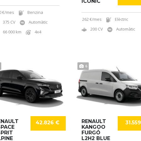
ICONIC
0 €/mes
Benzina
262 €/mes
Elèctric
375 CV
Automàtic
200 CV
Automàtic
66 000 km
4x4
6
ENAULT
RENAULT
42.826 €
31.55
SPACE
KANGOO
SPRIT
FURGÓ
LPINE
L2H2 BLUE