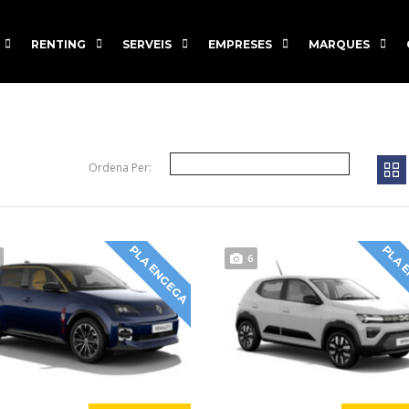
RENTING
SERVEIS
EMPRESES
MARQUES
Ordena Per:
PLA ENGEGA
PLA 
6