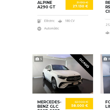
ALPINE
R
31.130 €
27.130 €
A290 GT
R
C
Elèctric
180 CV
21
Automàtic
5
8
OCASIÓ
MERCEDES-
F
62.900 €
58.000 €
BENZ GLC
L