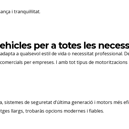
ça i tranquil·litat.
icles per a totes les necess
’adapta a qualsevol estil de vida o necessitat professional.
les comercials per empreses. I amb tot tipus de motoritzacion
 sistemes de seguretat d’última generació i motors més efic
atges llargs, trobaràs opcions modernes i fiables.