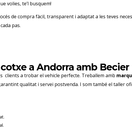
que volies, te’l busquem!
rocés de compra fàcil, transparent i adaptat a les teves nec
 cada pas.
 cotxe a Andorra amb Becier
s clients a trobar el vehicle perfecte. Treballem amb
marque
garantint qualitat i servei postvenda. I som també el taller of
at.
l.