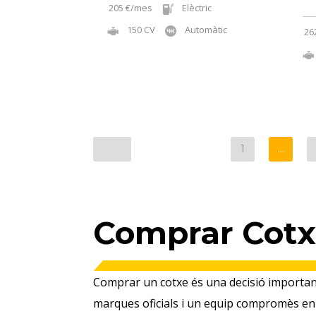
205 €/mes
Elèctric
150 CV
Automàtic
26
1
…
Comprar Cotx
Comprar un cotxe és una decisió important,
marques oficials i un equip compromès en o